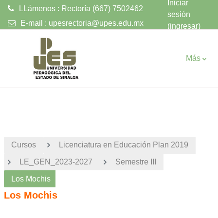
Iniciar
LLámenos : Rectoría (667) 7502462
sesión
E-mail :
upesrectoria@upes.edu.mx
(ingresar)
Saltar al contenido principal
Más
Cursos
Licenciatura en Educación Plan 2019
LE_GEN_2023-2027
Semestre III
Los Mochis
Los Mochis