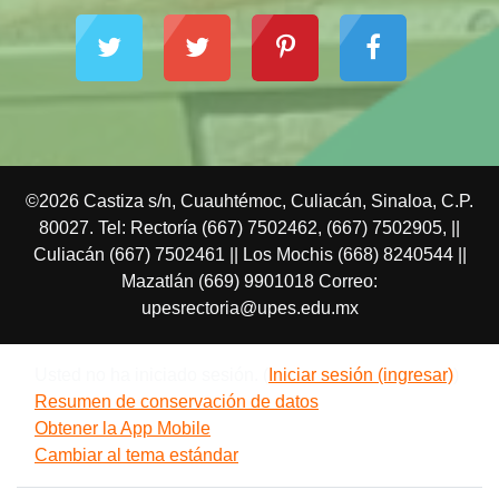
©2026 Castiza s/n, Cuauhtémoc, Culiacán, Sinaloa, C.P.
80027. Tel: Rectoría (667) 7502462, (667) 7502905, ||
Culiacán (667) 7502461 || Los Mochis (668) 8240544 ||
Mazatlán (669) 9901018 Correo:
upesrectoria@upes.edu.mx
Usted no ha iniciado sesión. (
Iniciar sesión (ingresar)
)
Resumen de conservación de datos
Obtener la App Mobile
Cambiar al tema estándar