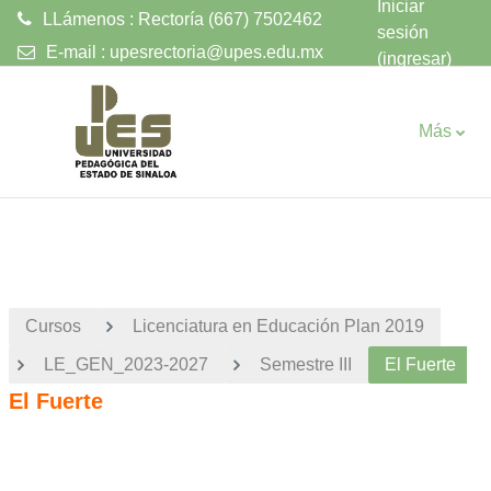
Iniciar
LLámenos : Rectoría (667) 7502462
sesión
E-mail :
upesrectoria@upes.edu.mx
(ingresar)
Saltar al contenido principal
Más
Cursos
Licenciatura en Educación Plan 2019
LE_GEN_2023-2027
Semestre III
El Fuerte
El Fuerte