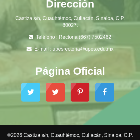
Dirección
Castiza s/n, Cuauhtémoc, Culiacán, Sinaloa, C.P.
80027.
Teléfono : Rectoría (667) 7502462
E-mail :
upesrectoria@upes.edu.mx
Página Oficial
©2026 Castiza s/n, Cuauhtémoc, Culiacán, Sinaloa, C.P.