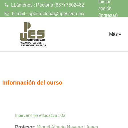
Iniciar
LLámenos : Rectoría (667) 7502462
sesión
E-mail :
upesrectoria@upes.edu.mx
(ingresar)
Saltar al contenido principal
Más
Información del curso
Intervención educativa 503
Profesor:
Miguel Alberto Navarro Llanes