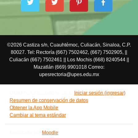
©2026 Castiza s/n, Cuauhtémoc, Culiacán, Sinaloa, C.P.
80027. Tel: Rectoría (667) 7502462, (667) 7502905, ||
Culiacán (667) 7502461 || Los Mochis (668) 8240544 ||
Mazatlán (669) 9901018 Correo:
upesrectoria@upes.edu.mx
Usted no ha iniciado sesión. (
Iniciar sesión (ingresar)
)
Resumen de conservación de datos
Obtener la App Mobile
Cambiar al tema estándar
Impulsado por
Moodle