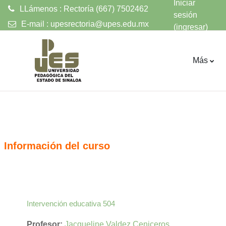
Iniciar
LLámenos : Rectoría (667) 7502462
sesión
E-mail :
upesrectoria@upes.edu.mx
(ingresar)
Saltar al contenido principal
Más
Información del curso
Intervención educativa 504
Profesor:
Jacqueline Valdez Ceniceros