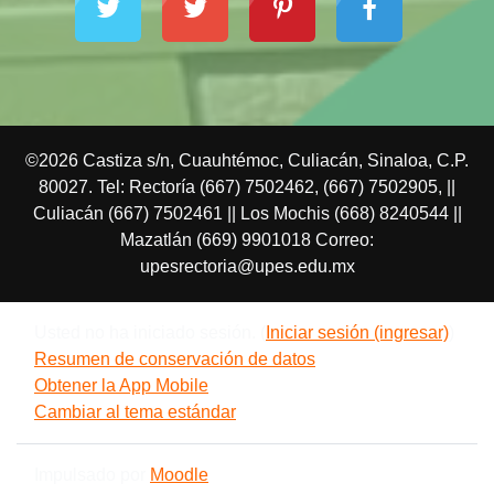
©2026 Castiza s/n, Cuauhtémoc, Culiacán, Sinaloa, C.P.
80027. Tel: Rectoría (667) 7502462, (667) 7502905, ||
Culiacán (667) 7502461 || Los Mochis (668) 8240544 ||
Mazatlán (669) 9901018 Correo:
upesrectoria@upes.edu.mx
Usted no ha iniciado sesión. (
Iniciar sesión (ingresar)
)
Resumen de conservación de datos
Obtener la App Mobile
Cambiar al tema estándar
Impulsado por
Moodle