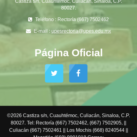
Castiza s/n, Cuauhtémoc, Culiacán, Sinaloa, C.P.
80027.
Teléfono : Rectoría (667) 7502462
E-mail :
upesrectoria@upes.edu.mx
Página Oficial
©2026 Castiza s/n, Cuauhtémoc, Culiacán, Sinaloa, C.P.
80027. Tel: Rectoría (667) 7502462, (667) 7502905, ||
Culiacán (667) 7502461 || Los Mochis (668) 8240544 ||