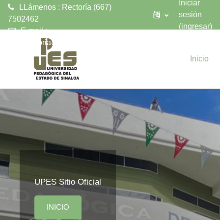
Iniciar
LLámenos : Rectoría (667)
sesión
7502462
(ingresar)
E-mail :
Saltar al contenido principal
upesrectoria@upes.edu.mx
Inicio
UPES Sitio Oficial
INICIO