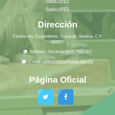
Portal UPES
Radio UPES
Dirección
Castiza s/n, Cuauhtémoc, Culiacán, Sinaloa, C.P.
80027.
Teléfono : Rectoría (667) 7502462
E-mail :
upesrectoria@upes.edu.mx
Página Oficial