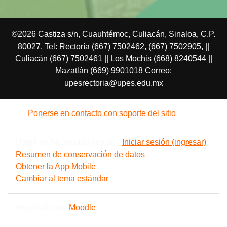
©2026 Castiza s/n, Cuauhtémoc, Culiacán, Sinaloa, C.P.
80027. Tel: Rectoría (667) 7502462, (667) 7502905, ||
Culiacán (667) 7502461 || Los Mochis (668) 8240544 ||
Mazatlán (669) 9901018 Correo:
upesrectoria@upes.edu.mx
Ponerse en contacto con soporte del sitio
Usted no ha iniciado sesión. (
Iniciar sesión (ingresar)
)
Resumen de conservación de datos
Obtener la App Mobile
Cambiar al tema estándar
Impulsado por
Moodle