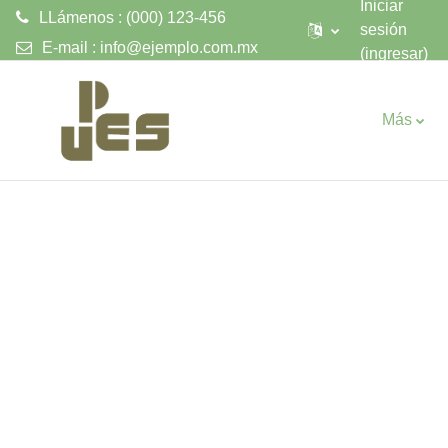
Iniciar
LLámenos : (000) 123-456
sesión
E-mail :
info@ejemplo.com.mx
(ingresar)
Saltar al contenido principal
Más