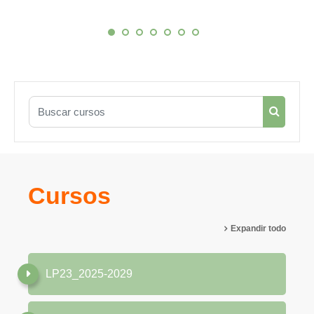
Buscar cursos
Buscar 
Cursos
Expandir todo
LP23_2025-2029