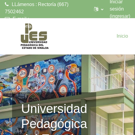
Iniciar
LLámenos : Rectoría (667)
sesión
7502462
(ingresar)
E-mail :
Saltar al contenido principal
upesrectoria@upes.edu.mx
Inicio
Universidad
Pedagógica