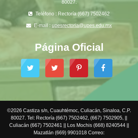
80027.
Teléfono : Rectoría (667) 7502462
E-mail :
upesrectoria@upes.edu.mx
Página Oficial
©2026 Castiza s/n, Cuauhtémoc, Culiacán, Sinaloa, C.P.
80027. Tel: Rectoría (667) 7502462, (667) 7502905, ||
Culiacán (667) 7502461 || Los Mochis (668) 8240544 ||
Mazatlán (669) 9901018 Correo: